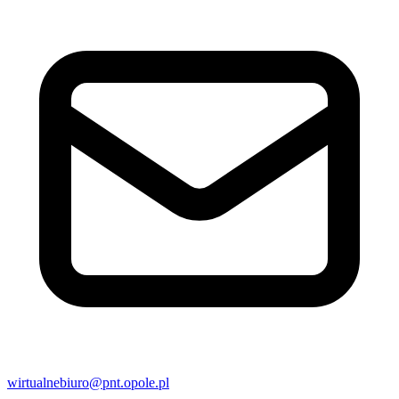
wirtualnebiuro@pnt.opole.pl