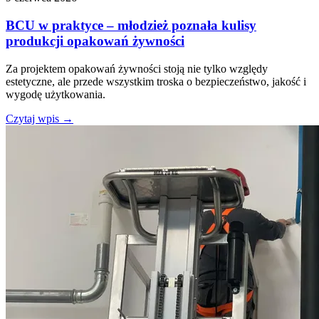
BCU w praktyce – młodzież poznała kulisy
produkcji opakowań żywności
Za projektem opakowań żywności stoją nie tylko względy
estetyczne, ale przede wszystkim troska o bezpieczeństwo, jakość i
wygodę użytkowania.
Czytaj wpis
→