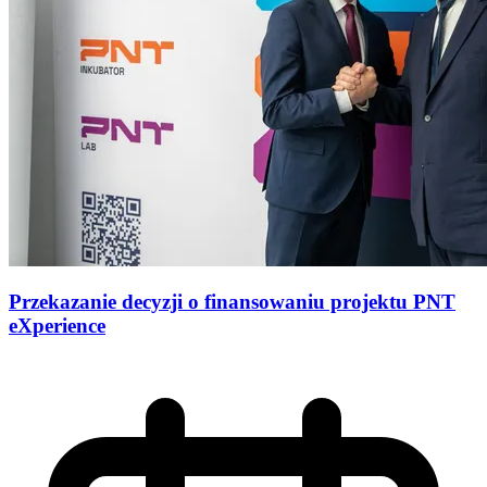
Przekazanie decyzji o finansowaniu projektu PNT
eXperience