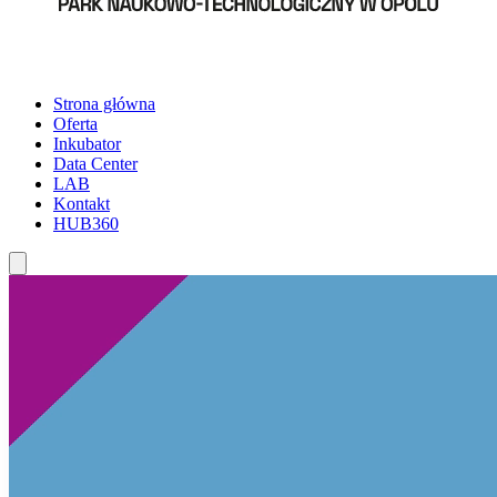
Strona główna
Oferta
Inkubator
Data Center
LAB
Kontakt
HUB360