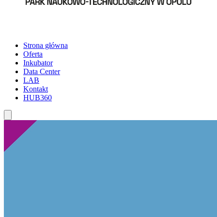
Strona główna
Oferta
Inkubator
Data Center
LAB
Kontakt
HUB360