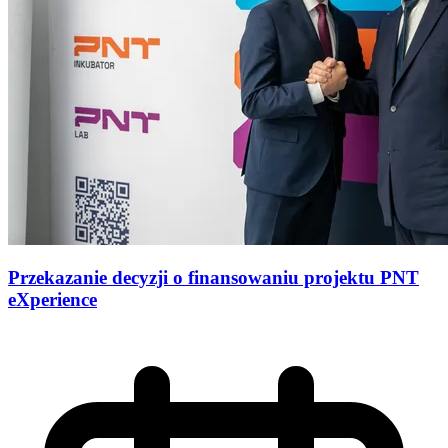
Przekazanie decyzji o finansowaniu projektu PNT
eXperience