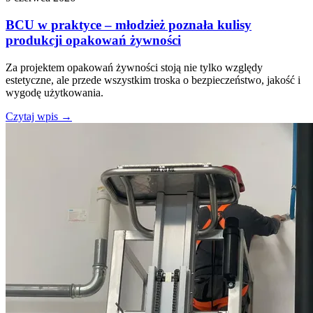
BCU w praktyce – młodzież poznała kulisy
produkcji opakowań żywności
Za projektem opakowań żywności stoją nie tylko względy
estetyczne, ale przede wszystkim troska o bezpieczeństwo, jakość i
wygodę użytkowania.
Czytaj wpis
→