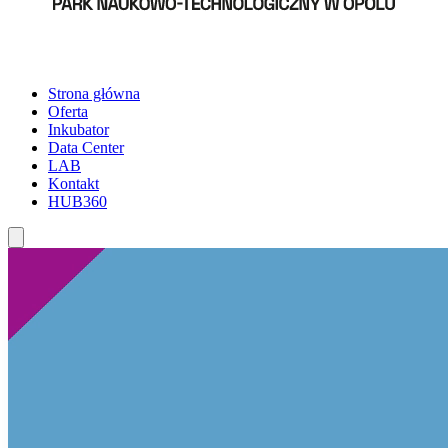
Strona główna
Oferta
Inkubator
Data Center
LAB
Kontakt
HUB360