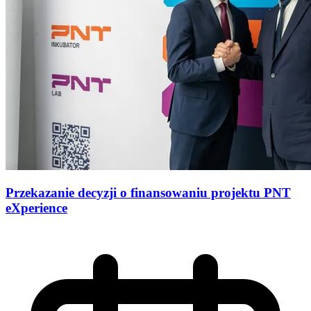
Przekazanie decyzji o finansowaniu projektu PNT
eXperience