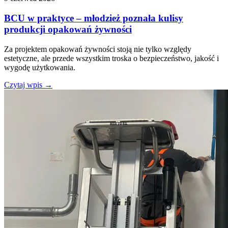
BCU w praktyce – młodzież poznała kulisy
produkcji opakowań żywności
Za projektem opakowań żywności stoją nie tylko względy
estetyczne, ale przede wszystkim troska o bezpieczeństwo, jakość i
wygodę użytkowania.
Czytaj wpis
→